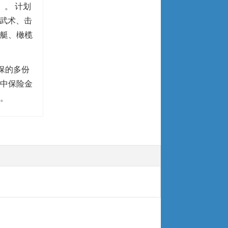
。 计划
、武术、击
艇、橄榄
保的多份
中保险金
。