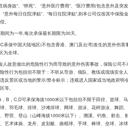
急性病身故”、“猝死”、 “意外医疗费用”、“医疗费用(包含意外及突
”、“意外每日住院津贴”、“每日住院津贴”,则本公司仅按其中保险
偿。
期间为一年,每次承保最长期限为30天。
-C承保中国大陆地区(不包含香港、澳门及台湾)发生的意外伤害
区为全球。
险人故意做出的危险性行为而导致的意外伤害事故，保险公司不
险性行为包括但不限于：不听从导游、领队、教练或现场安全人
违反景区或当地的警示/禁令标示；违规进入国家或当地政府明
区等。
A，B，C,D可承保海拔1000米以下包括但不限于田径、篮球、
球、羽毛球、排球、沙滩排球、网球、游泳、花样游泳、舞蹈、
、野营、登山（山峰海拔1000米以下）、溯溪、钓鱼、射击、
、艺术体操、龙舟、皮划艇、曲棍球、手球、棒球、垒球、冰球