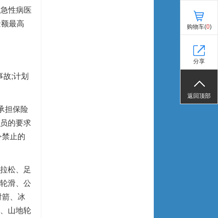
发急性病医
金额最高
购物车(
0
)
分享
事故;计划
返回顶部
承担保险
员的要求
令禁止的
马拉松、足
轮滑、公
射箭、冰
、山地轮