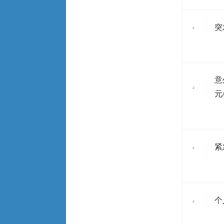
突
意
元
紧
个