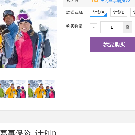
成为尊享会员>>
计划A
计划B
款式选择
购买数量
-
份
我要购买
合赛事保险 计划D