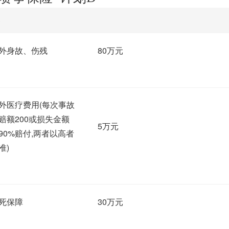
容
外身故、伤残
80万元
外医疗费用(每次事故
赔额200或损失金额
5万元
90%赔付,两者以高者
准)
死保障
30万元