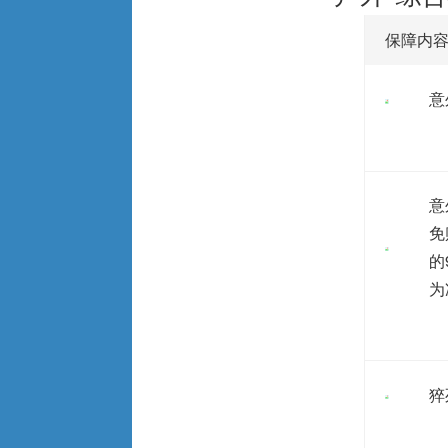
保障内
意
意
免
的
为
猝