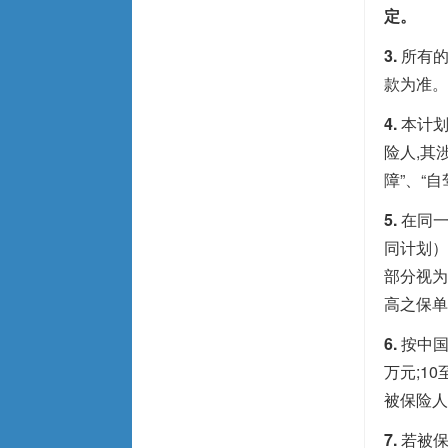
定。
3.
所有
款为准。
4.
本计划
险人,其
障”、“
5.
在同
同计划）
部分视为
高之保单
6.
按中国
万元;1
被保险人
7.
若被保