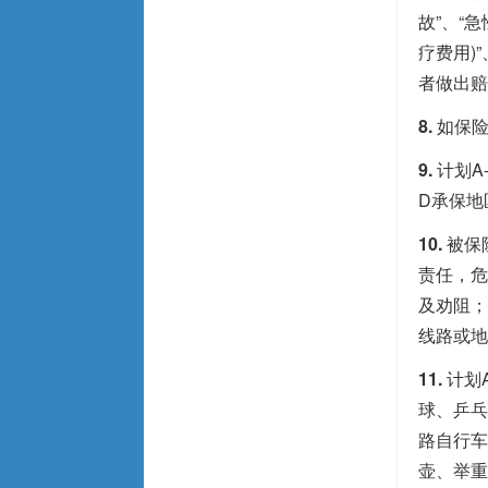
故”、“
疗费用)
者做出赔
8.
如保险
9.
计划A
D承保地
10.
被保
责任，危
及劝阻；
线路或地
11.
计划
球、乒乓
路自行车
壶、举重