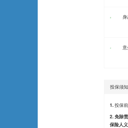
身
意
投保须
1.
投保
2. 免
保险人