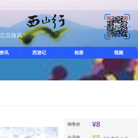
且忘且随风
资讯
西游记
相册
视频
¥
8
销售价
¥
8
会员价