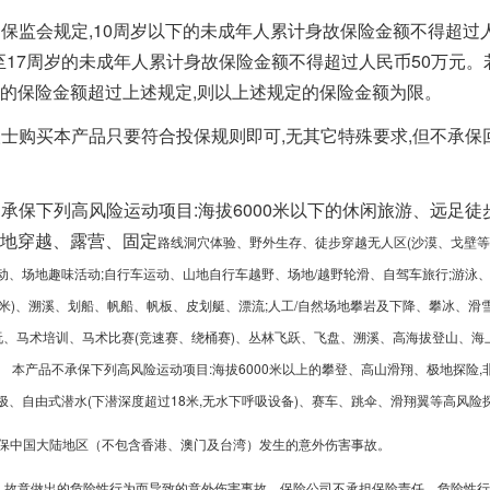
保监会规定,10周岁以下的未成年人累计身故保险金额不得超过人
0至17周岁的未成年人累计身故保险金额不得超过人民币50万元。
的保险金额超过上述规定,则以上述规定的保险金额为限。
士购买本产品只要符合投保规则即可,无其它特殊要求,但不承保
承保下列高风险运动项目:海拔6000米以下的休闲旅游、远足徒
地穿越、露营、固定
路线洞穴体验、野外生存、徒步穿越无人区(沙漠、戈壁等)
动、场地趣味活动;自行车运动、山地自行车越野、场地/越野轮滑、自驾车旅行;游泳、
8米)、溯溪、划船、帆船、帆板、皮划艇、漂流;人工/自然场地攀岩及下降、攀冰、滑雪
游玩、马术培训、马术比赛(竞速赛、绕桶赛)、丛林飞跃、飞盘、溯溪、高海拔登山、海
。 本产品不承保下列高风险运动项目:海拔6000米以上的攀登、高山滑翔、极地探险,
极、自由式潜水(下潜深度超过18米,无水下呼吸设备)、赛车、跳伞、滑翔翼等高风险
保中国大陆地区（不包含香港、澳门及台湾）发生的意外伤害事故。
人故意做出的危险性行为而导致的意外伤害事故，保险公司不承担保险责任，危险性行