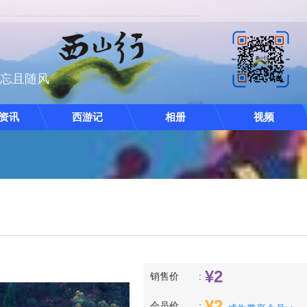
且忘且随风
资讯
西游记
相册
视频
¥
2
销售价
¥
2
会员价