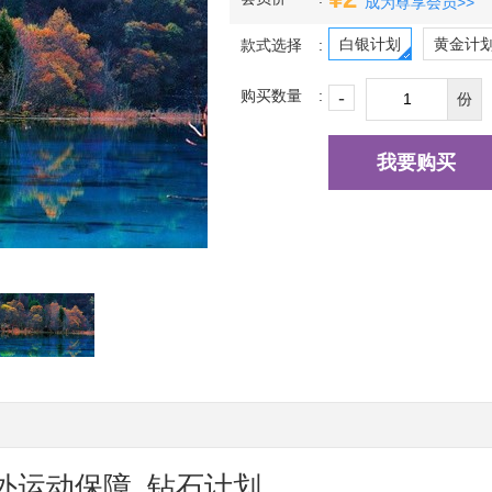
成为尊享会员>>
白银计划
黄金计
款式选择
购买数量
-
份
我要购买
外运动保障 钻石计划