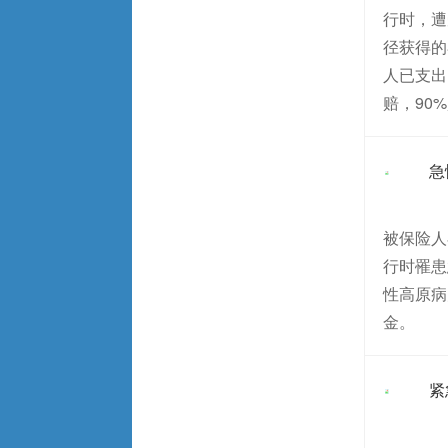
行时，遭
径获得的
人已支出
赔，90
急
被保险人
行时罹患
性高原病
金。
紧