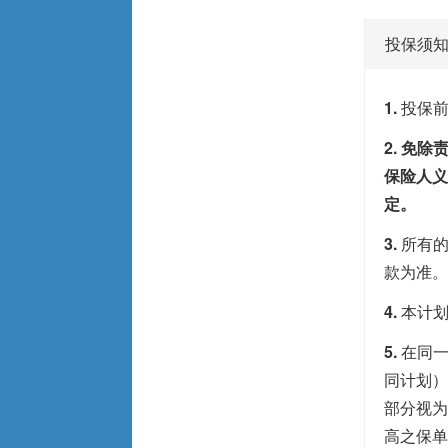
投保须
1.
投保
2. 免
保险人
定。
3.
所有
款为准。
4.
本计划
5.
在同
同计划）
部分视为
高之保单