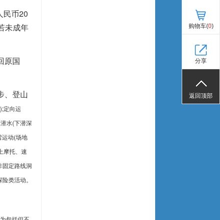
民币20
若未成年
购物车(
0
)
回原国
分享
步、登山
返回顶部
;定向运
潜水(下潜深
运动(场地
上摩托、速
非固定路线洞
探险类活动。
为包括但不