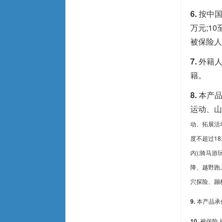
6.
按中国
万元;1
被保险人
7.
外籍人
籍。
8.
本产品
运动、山
动、拓展活
度不超过1
内);骑马
降、越野跑
穴探险、蹦
9.
本产品承
10.
被保险